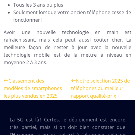
Tous les 3 ans ou plus
Seulement lorsque votre ancien téléphone cesse de
fonctionner !
Avoir une nouvelle technologie en main est
rafraîchissant, mais cela peut aussi coûter cher. La
meilleure façon de rester à jour avec la nouvelle
technologie mobile est de la mettre à niveau en
moyenne 2 à 3 ans.
Classement des
Notre sélection 2025 de
modèles de smartphones
téléphones au meilleur
les plus vendus en 2025
rapport qualité-prix
La 5G est là ! Certes, le déploiement est encore
très partiel, mais si on doit bien constater que
l’Hexagone a eu du retard à l’allumage, cela ne