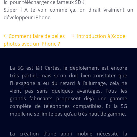
Ici pour télécharger ce fameux SDK.
Super ! A te voir comme ça, on dirait vraiment un
développeur iPhone.
Comment faire de belles
Introduction à Xcode
photos avec un iPhone ?
La 5G est là ! Certes, le déploiement est encore
très partiel, mais si on doit bien constater que
l’Hexagone a eu du retard à l’allumage, cela ne
vient pas sans quelques avantages. Tous les
grands fabricants proposent déjà une gamme
complète de téléphones compatibles. Et la 5G
mobile ne se limite pas qu’au très haut de gamme.
La création d’une appli mobile nécessite la