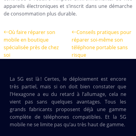
appareils électroniques et s’inscrit dans une démarche
de consommation plus durable.
Où faire réparer son
Conseils pratiques pour
mobile en boutique
réparer soi-même son
spécialisée près de chez
téléphone portable sans
soi
risque
La 5G est là ! Certes, le déploiement est encore
très partiel, mais si on doit bien constater que
l’Hexagone a eu du retard à l’allumage, cela ne
vient pas sans quelques avantages. Tous les
grands fabricants proposent déjà une gamme
complète de téléphones compatibles. Et la 5G
mobile ne se limite pas qu’au très haut de gamme.