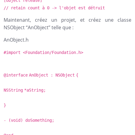
[object release]
// retain count à 0 -> l'objet est détruit
Maintenant, créez un projet, et créez une classe
NSObject “AnObject” telle que :
AnObject.h
#import <Foundation/Foundation.h>
@interface
AnObject :
NSObject
{
NSString
*aString;
}
- (
void
) doSomething;