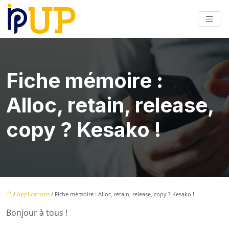
Fiche mémoire :
Alloc, retain, release,
copy ? Kesako !
/
Applications
/ Fiche mémoire : Alloc, retain, release, copy ? Kesako !
Bonjour à tous !