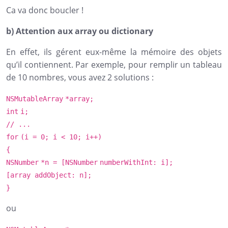
Ca va donc boucler !
b) Attention aux array ou dictionary
En effet, ils gérent eux-même la mémoire des objets
qu’il contiennent. Par exemple, pour remplir un tableau
de 10 nombres, vous avez 2 solutions :
NSMutableArray
*array;
int
i;
// ...
for
(i = 0; i < 10; i++)
{
NSNumber
*n = [
NSNumber
numberWithInt: i];
[array addObject: n];
}
ou