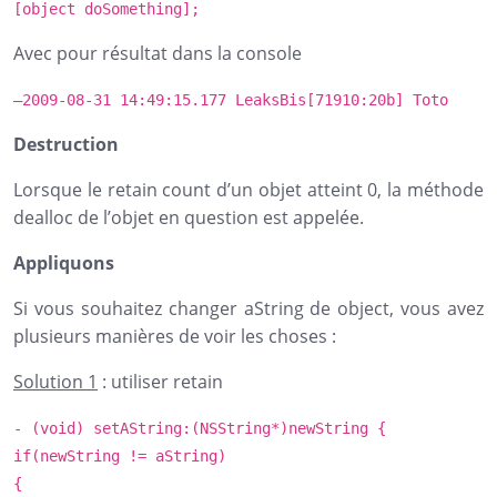
[object doSomething];
Avec pour résultat dans la console
–2009-08-31 14:49:15.177 LeaksBis[71910:20b] Toto
Destruction
Lorsque le retain count d’un objet atteint 0, la méthode
dealloc de l’objet en question est appelée.
Appliquons
Si vous souhaitez changer aString de object, vous avez
plusieurs manières de voir les choses :
Solution 1
: utiliser retain
- (
void
) setAString:(
NSString
*)newString {
if
(newString != aString)
{