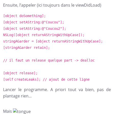
Ensuite, l’appeler (ici toujours dans le viewDidLoad)
[object doSomething];
[object setAString:@
"Coucou"
];
[object setAString:@
"Coucou2"
];
NSLog
([object returnAStringWithUpCase]);
stringAGarder = [object returnAStringWithUpCase];
[stringAGarder retain];
// il faut un release quelque part -> dealloc
[object release];
[
self
createLeaks];
// ajout de cette ligne
Lancer le programme. A priori tout va bien, pas de
plantage rien…
Mais