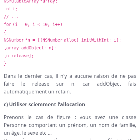
NSMutableArray
*array;
int
i;
// ...
for
(i = 0; i < 10; i++)
{
NSNumber
*n = [[
NSNumber
alloc] initWithInt: i];
[array addObject: n];
[n release];
}
Dans le dernier cas, il n’y a aucune raison de ne pas
faire le release sur n, car addObject fais
automatiquement un retain.
c) Utiliser sciemment l’allocation
Prenons le cas de figure : vous avez une classe
Personne comportant un prénom, un nom de famille,
un âge, le sexe etc …