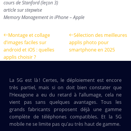
cours de Stanford (leçon 3)
article sur stepwise
Memory Management in iPhone – Apple
Montage et collage
Sélection des meilleures
d’images faciles sur
applis photo pour
android et iOS : quelles
smartphone en 2025
applis choisir ?
La 5G est là ! Certes, le déploiement est encore
très partiel, mais si on doit bien constater que
l’Hexagone a eu du retard à l’allumage, cela ne
vient pas sans quelques avantages. Tous les
grands fabricants proposent déjà une gamme
complète de téléphones compatibles. Et la 5G
mobile ne se limite pas qu’au très haut de gamme.