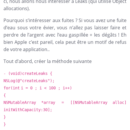
ci, nous allons nous intéresser à Leaks (qui utilise Object
allocations).
Pourquoi s’intéresser aux fuites ? Si vous avez une fuite
d’eau sous votre évier, vous n’allez pas laisser faire et
perdre de l’argent avec l’eau gaspillée + les dégâts ! Eh
bien Apple c’est pareil, cela peut être un motif de refus
de votre application..
Tout d’abord, créer la méthode suivante
- (
void
)createLeaks {
NSLog
(@
"createLeaks"
);
for
(
int
i = 0 ; i < 100 ; i++)
{
NSMutableArray
*array = [[
NSMutableArray
alloc]
initWithCapacity:30];
}
}