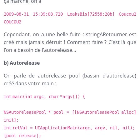
ça marche, on a
2009-08-31 15:39:08.720 LeaksBis[72558:20b] Coucou2
COUCOU2
Cependant, on a une belle fuite : stringARetourner est
créé mais jamais détruit ! Comment faire ? C’est là que
l’on a besoin de l’autorelease…
b) Autorelease
On parle de autorelease pool (bassin d’autorelease)
créé dans votre main :
int
main(
int
argc,
char
*argv[]) {
NSAutoreleasePool
* pool = [[
NSAutoreleasePool
alloc]
init];
int
retVal = UIApplicationMain(argc, argv,
nil
,
nil
);
[pool release];