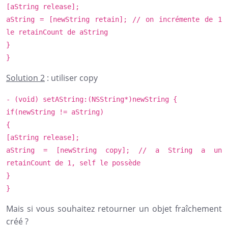
[aString release];
aString = [newString retain];
// on incrémente de 1
le retainCount de aString
}
}
Solution 2
: utiliser copy
- (
void
) setAString:(
NSString
*)newString {
if
(newString != aString)
{
[aString release];
aString = [newString
copy
];
// a String a un
retainCount de 1, self le possède
}
}
Mais si vous souhaitez retourner un objet fraîchement
créé ?