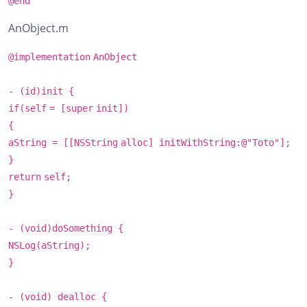
@end
AnObject.m
@implementation
AnObject
- (
id
)init {
if
(
self
= [
super
init])
{
aString = [[
NSString
alloc] initWithString:@
"Toto"
];
}
return
self
;
}
- (
void
)doSomething {
NSLog
(aString);
}
- (
void
) dealloc {