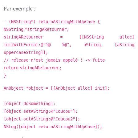
Par exemple :
- (
NSString
*) returnAStringWithUpCase {
NSString
*stringARetourner;
stringARetourner = [[
NSString
alloc]
initWithFormat:@
"%@ %@"
, aString, [aString
uppercaseString]];
// release n'est jamais appelé ! -> fuite
return
stringARetourner;
}
AnObject *object = [[AnObject alloc] init];
[object doSomething];
[object setAString:@
"Coucou"
];
[object setAString:@
"Coucou2"
];
NSLog
([object returnAStringWithUpCase]);