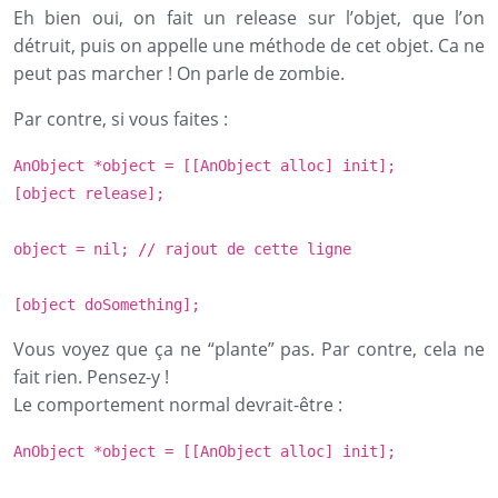
Eh bien oui, on fait un release sur l’objet, que l’on
détruit, puis on appelle une méthode de cet objet. Ca ne
peut pas marcher ! On parle de zombie.
Par contre, si vous faites :
AnObject *object = [[AnObject alloc] init];
[object release];
object =
nil
;
// rajout de cette ligne
[object doSomething];
Vous voyez que ça ne “plante” pas. Par contre, cela ne
fait rien. Pensez-y !
Le comportement normal devrait-être :
AnObject *object = [[AnObject alloc] init];