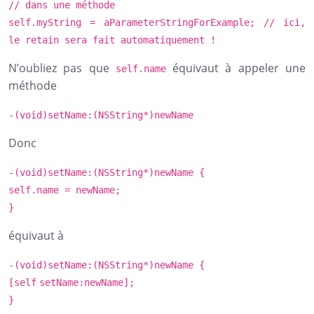
// dans une méthode
self
.myString = aParameterStringForExample;
// ici,
le retain sera fait automatiquement !
N’oubliez pas que
équivaut à appeler une
self.name
méthode
-(
void
)setName:(
NSString
*)newName
Donc
-(
void
)setName:(
NSString
*)newName {
self
.name = newName;
}
équivaut à
-(
void
)setName:(
NSString
*)newName {
[
self
setName:newName];
}