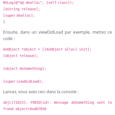
NSLog
(@
"%@ dealloc"
, [
self
class
]);
[aString release];
[
super
dealloc];
}
Ensuite, dans un viewDidLoad par exemple, mettez ce
code :
AnObject *object = [[AnObject alloc] init];
[object release];
[object doSomething];
[
super
viewDidLoad];
Lancez, vous avez ceci dans la console :
objc[71815]: FREED(
id
): message doSomething sent to
freed object=0xd07850